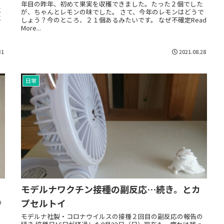
年目の昨年、初めて果実を収穫できました。たった２個でした
と
が、ちゃんとレモンの味でした。 さて、今年のレモンはどうで
と
しょう？今のところ、２１個あるみたいです。 なぜ不確定Read
More...
31
2021.08.28
日常
モデルナワクチン接種の副反応…続き。とカ
プセルトイ
の
の
モデルナ社製・コロナウイルスの接種２回目の副反応の報告の