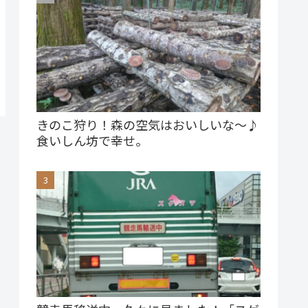
きのこ狩り！森の空気はおいしいな～♪
食いしん坊で幸せ。