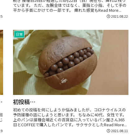
続き 接種日16日が経過した8月22日（日）現在も、痺れは残っ
ています。 ただ、左腕全体ではなく、薬指と小指、そして手の
平から手首にかけての一部です。 痺れた感覚もRead More...
25
2021.08.22
日常
…
初投稿…
し
初めての投稿を何にしようか悩みましたが、コロナウイルスの
回
予防接種の話にしようと思います。 ちなみに40代、女性です。
じ
上のパンは接種会場近くの百貨店に入っているパン屋さん365
日とCOFFEEで購入したパンです。サクサクとしたRead More...
19
2021.08.11