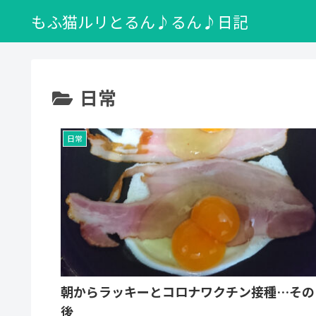
もふ猫ルリとるん♪るん♪日記
日常
日常
朝からラッキーとコロナワクチン接種…その
後