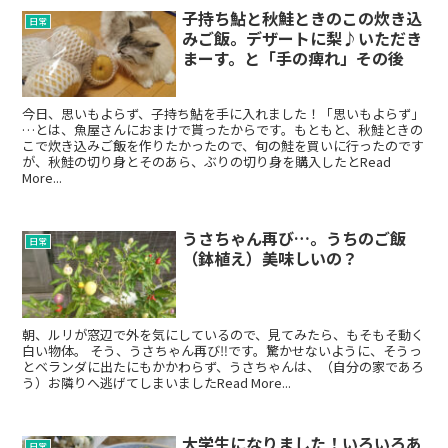
子持ち鮎と秋鮭ときのこの炊き込
日常
みご飯。デザートに梨♪いただき
まーす。と「手の痺れ」その後
今日、思いもよらず、子持ち鮎を手に入れました！「思いもよらず」
…とは、魚屋さんにおまけで貰ったからです。もともと、秋鮭ときの
こで炊き込みご飯を作りたかったので、旬の鮭を買いに行ったのです
が、秋鮭の切り身とそのあら、ぶりの切り身を購入したとRead
More...
うさちゃん再び…。うちのご飯
日常
（鉢植え）美味しいの？
朝、ルリが窓辺で外を気にしているので、見てみたら、もそもそ動く
白い物体。 そう、うさちゃん再び‼です。驚かせないように、そうっ
とベランダに出たにもかかわらず、うさちゃんは、（自分の家であろ
う）お隣りへ逃げてしまいましたRead More...
大学生になりました！いろいろあ
日常