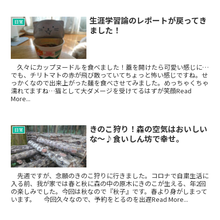
生涯学習論のレポートが戻ってき
日常
ました！
久々にカップヌードルを食べました！蓋を開けたら可愛い感じに…
でも、チリトマトの赤が飛び散っていてちょっと怖い感じですね。せ
っかくなので出来上がった麺を食べさせてみました。めっちゃくちゃ
濡れてますね…猫として大ダメージを受けてるはずが笑顔Read
More...
きのこ狩り！森の空気はおいしい
日常
な～♪食いしん坊で幸せ。
先週ですが、念願のきのこ狩りに行きました。コロナで自粛生活に
入る前、我が家では春と秋に森の中の原木にきのこが生える、年2回
の楽しみでした。今回は秋なので『秋子』です。春より身がしまって
います。 今回久々なので、予約をとるのを出遅Read More...